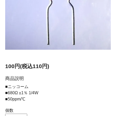
100円(税込110円)
商品説明
■ニッコーム
■680Ω ±1％ 1/4W
■50ppm/℃
個数