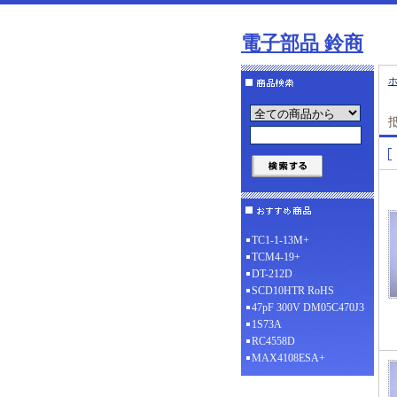
電子部品 鈴商
TC1-1-13M+
TCM4-19+
DT-212D
SCD10HTR RoHS
47pF 300V DM05C470J3
1S73A
RC4558D
MAX4108ESA+