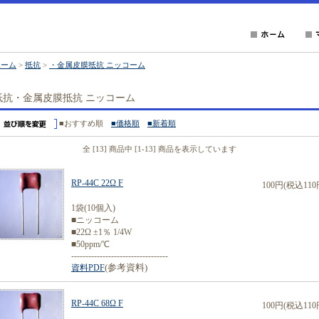
ホーム
>
抵抗
>
・金属皮膜抵抗 ニッコーム
抵抗・金属皮膜抵抗 ニッコーム
■おすすめ順
■価格順
■新着順
全 [13] 商品中 [1-13] 商品を表示しています
RP-44C 22Ω F
100円(税込110
1袋(10個入)
■ニッコーム
■22Ω ±1％ 1/4W
■50ppm/℃
----------------------------------
(参考資料)
資料PDF
RP-44C 68Ω F
100円(税込110