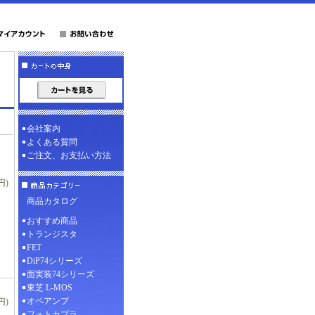
会社案内
よくある質問
ご注文、お支払い方法
円)
商品カタログ
おすすめ商品
トランジスタ
FET
DiP74シリーズ
面実装74シリーズ
東芝 L-MOS
オペアンプ
円)
フォトカプラ