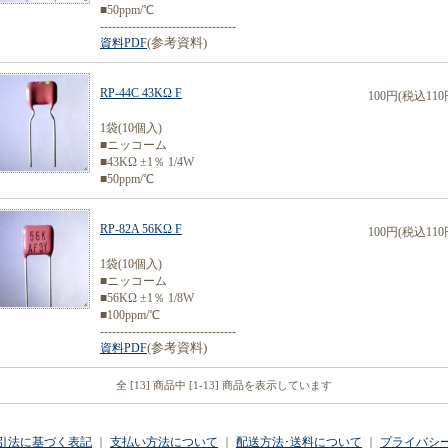
■50ppm/℃
----------------------------------
(参考資料)
資料PDF
RP-44C 43KΩ F
100円(税込110
1袋(10個入)
■ニッコーム
■43KΩ ±1％ 1/4W
■50ppm/℃
RP-82A 56KΩ F
100円(税込110
1袋(10個入)
■ニッコーム
■56KΩ ±1％ 1/8W
■100ppm/℃
----------------------------------
(参考資料)
資料PDF
全 [13] 商品中 [1-13] 商品を表示しています
引法に基づく表記
｜
支払い方法について
｜
配送方法･送料について
｜
プライバシ