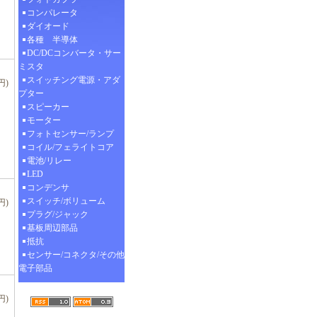
コンパレータ
ダイオード
各種 半導体
DC/DCコンバータ・サー
ミスタ
スイッチング電源・アダ
円)
プター
スピーカー
モーター
フォトセンサー/ランプ
コイル/フェライトコア
電池/リレー
LED
コンデンサ
スイッチ/ボリューム
円)
プラグ/ジャック
基板周辺部品
抵抗
センサー/コネクタ/その他
電子部品
円)