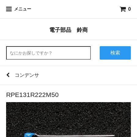
0
メニュー
電子部品 鈴商
検索
コンデンサ
RPE131R222M50