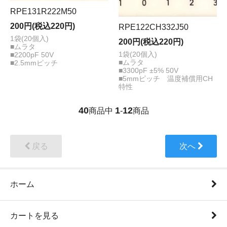
RPE131R222M50
200円(税込220円)
RPE122CH332J50
1袋(20個入)
200円(税込220円)
■ムラタ
1袋(20個入)
■2200pF 50V
■ムラタ
■2.5mmピッチ
■3300pF ±5% 50V
■5mmピッチ 温度補償用CH
特性
40
1
12
商品中
-
商品
戻る
次へ
ホーム
カートを見る