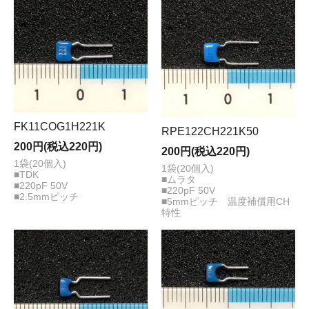
FK11COG1H221K
RPE122CH221K50
200円(税込220円)
200円(税込220円)
1袋(20個入)
1袋(20個入)
■TDK
■ムラタ
■220pF 50V
■220pF 50V
■2.5mmピッチ
■5mmピッチ 温度補償用CH
特性