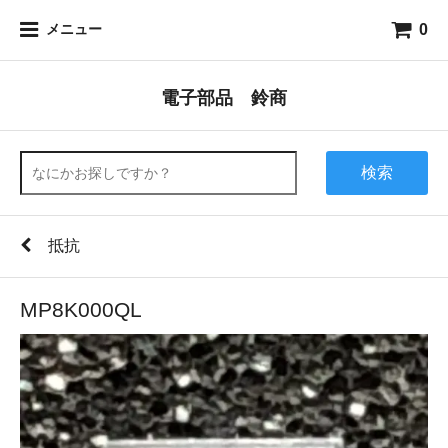
0
メニュー
電子部品 鈴商
検索
抵抗
MP8K000QL