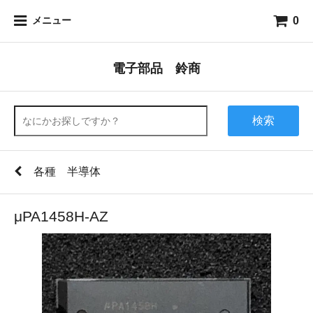
0
メニュー
電子部品 鈴商
検索
各種 半導体
μPA1458H-AZ