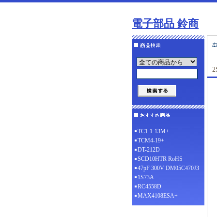
電子部品 鈴商
2
TC1-1-13M+
TCM4-19+
DT-212D
SCD10HTR RoHS
47pF 300V DM05C470J3
1S73A
RC4558D
MAX4108ESA+