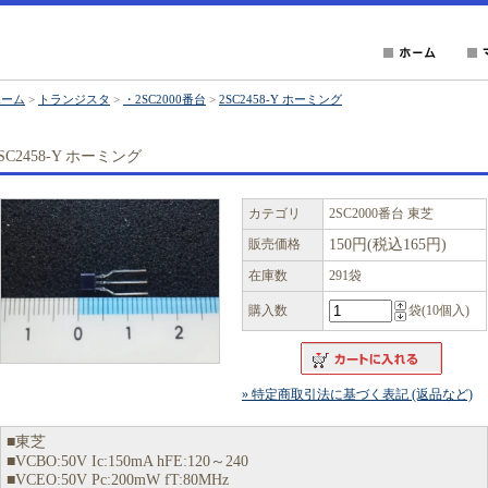
ホーム
>
トランジスタ
>
・2SC2000番台
>
2SC2458-Y ホーミング
SC2458-Y ホーミング
カテゴリ
2SC2000番台 東芝
販売価格
150円(税込165円)
在庫数
291袋
購入数
袋(10個入)
» 特定商取引法に基づく表記 (返品など)
■東芝
■VCBO:50V Ic:150mA hFE:120～240
■VCEO:50V Pc:200mW fT:80MHz