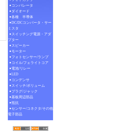
コンパレータ
ダイオード
各種 半導体
DC/DCコンバータ・サー
ミスタ
スイッチング電源・アダ
プター
スピーカー
モーター
フォトセンサー/ランプ
コイル/フェライトコア
電池/リレー
LED
コンデンサ
スイッチ/ボリューム
プラグ/ジャック
基板周辺部品
抵抗
センサー/コネクタ/その他
電子部品