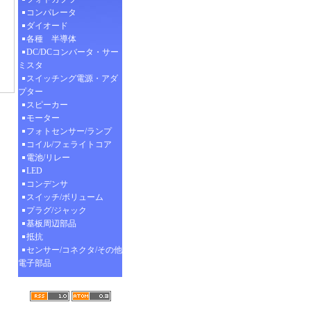
コンパレータ
ダイオード
各種 半導体
DC/DCコンバータ・サー
ミスタ
スイッチング電源・アダ
プター
スピーカー
モーター
フォトセンサー/ランプ
コイル/フェライトコア
電池/リレー
LED
コンデンサ
スイッチ/ボリューム
プラグ/ジャック
基板周辺部品
抵抗
センサー/コネクタ/その他
電子部品