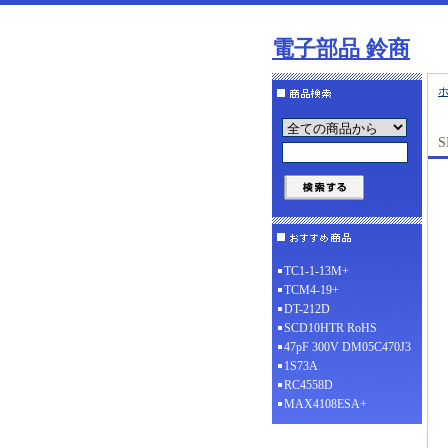
電子部品 鈴商
S
TC1-1-13M+
TCM4-19+
DT-212D
SCD10HTR RoHS
47pF 300V DM05C470J3
1S73A
RC4558D
MAX4108ESA+