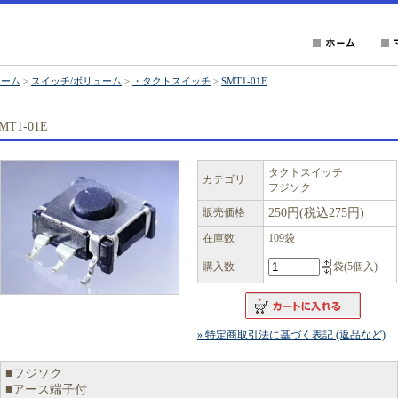
ホーム
>
スイッチ/ボリューム
>
・タクトスイッチ
>
SMT1-01E
MT1-01E
タクトスイッチ
カテゴリ
フジソク
販売価格
250円(税込275円)
在庫数
109袋
購入数
袋(5個入)
» 特定商取引法に基づく表記 (返品など)
■フジソク
■アース端子付