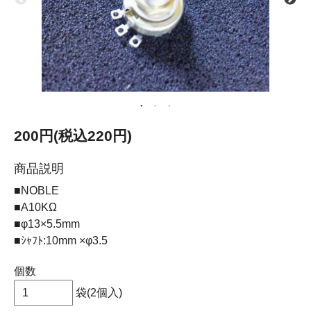
200円(税込220円)
商品説明
■NOBLE
■A10KΩ
■φ13×5.5mm
■ｼｬﾌﾄ:10mm ×φ3.5
個数
袋(2個入)