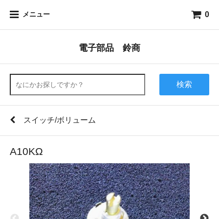
0
メニュー
電子部品 鈴商
検索
スイッチ/ボリューム
A10KΩ