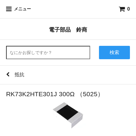
0
メニュー
電子部品 鈴商
検索
抵抗
RK73K2HTE301J 300Ω （5025）