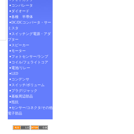
コンパレータ
ダイオード
各種 半導体
DC/DCコンバータ・サー
ミスタ
スイッチング電源・アダ
プター
スピーカー
モーター
フォトセンサー/ランプ
コイル/フェライトコア
電池/リレー
LED
コンデンサ
スイッチ/ボリューム
プラグ/ジャック
基板周辺部品
抵抗
センサー/コネクタ/その他
電子部品