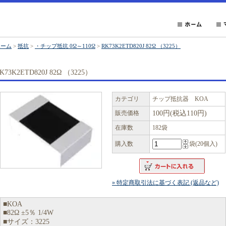
ホーム
>
抵抗
>
・チップ抵抗 0Ω～110Ω
>
RK73K2ETD820J 82Ω （3225）
K73K2ETD820J 82Ω （3225）
カテゴリ
チップ抵抗器 KOA
販売価格
100円(税込110円)
在庫数
182袋
購入数
袋(20個入)
» 特定商取引法に基づく表記 (返品など)
■KOA
■82Ω ±5％ 1/4W
■サイズ：3225