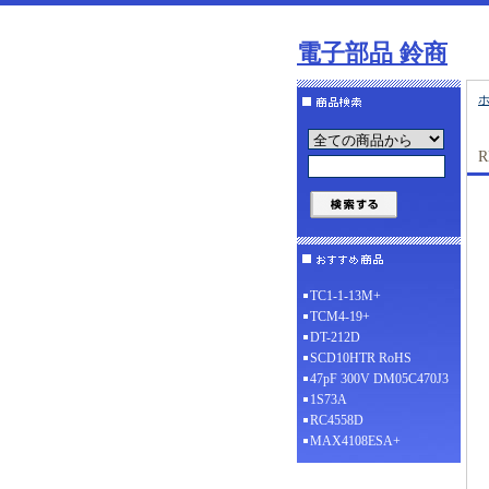
電子部品 鈴商
R
TC1-1-13M+
TCM4-19+
DT-212D
SCD10HTR RoHS
47pF 300V DM05C470J3
1S73A
RC4558D
MAX4108ESA+