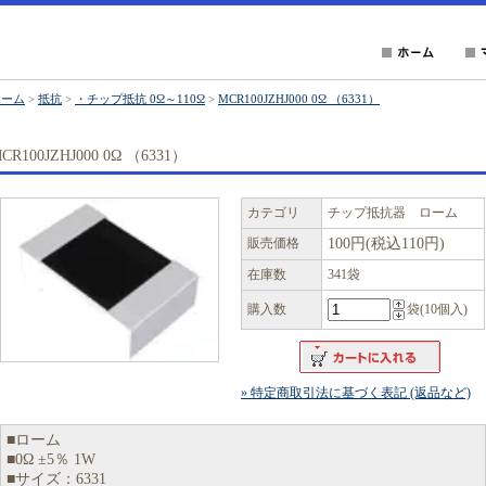
ホーム
>
抵抗
>
・チップ抵抗 0Ω～110Ω
>
MCR100JZHJ000 0Ω （6331）
CR100JZHJ000 0Ω （6331）
カテゴリ
チップ抵抗器 ローム
販売価格
100円(税込110円)
在庫数
341袋
購入数
袋(10個入)
» 特定商取引法に基づく表記 (返品など)
■ローム
■0Ω ±5％ 1W
■サイズ：6331