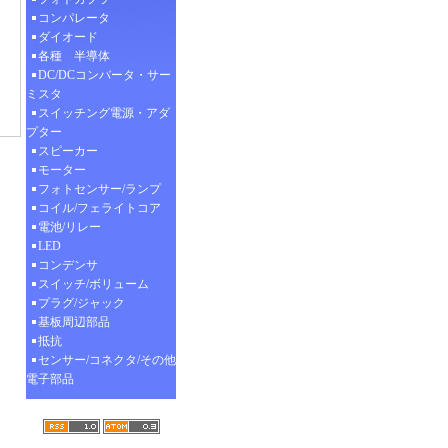
コンパレータ
ダイオード
各種 半導体
DC/DCコンバータ・サー
ミスタ
スイッチング電源・アダ
プター
スピーカー
モーター
フォトセンサー/ランプ
コイル/フェライトコア
電池/リレー
LED
コンデンサ
スイッチ/ボリューム
プラグ/ジャック
基板周辺部品
抵抗
センサー/コネクタ/その他
電子部品