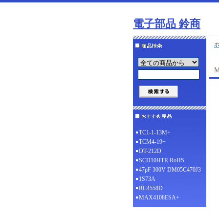
電子部品 鈴商
M
TC1-1-13M+
TCM4-19+
DT-212D
SCD10HTR RoHS
47pF 300V DM05C470J3
1S73A
RC4558D
MAX4108ESA+