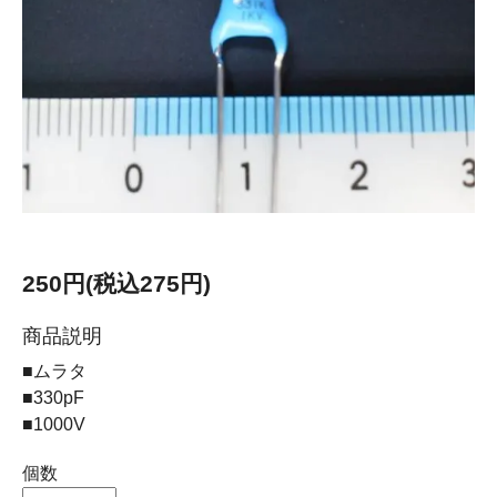
250円(税込275円)
商品説明
■ムラタ
■330pF
■1000V
個数