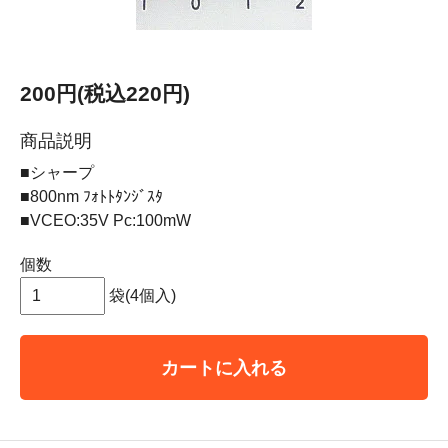
200円(税込220円)
商品説明
■シャープ
■800nm ﾌｫﾄﾄﾀﾝｼﾞｽﾀ
■VCEO:35V Pc:100mW
個数
袋(4個入)
カートに入れる