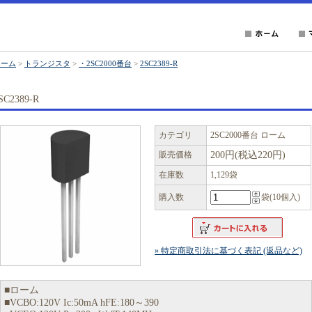
ホーム
>
トランジスタ
>
・2SC2000番台
>
2SC2389-R
SC2389-R
カテゴリ
2SC2000番台 ローム
販売価格
200円(税込220円)
在庫数
1,129袋
購入数
袋(10個入)
» 特定商取引法に基づく表記 (返品など)
■ローム
■VCBO:120V Ic:50mA hFE:180～390