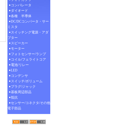
コンパレータ
ダイオード
各種 半導体
DC/DCコンバータ・サー
ミスタ
スイッチング電源・アダ
プター
スピーカー
モーター
フォトセンサー/ランプ
コイル/フェライトコア
電池/リレー
LED
コンデンサ
スイッチ/ボリューム
プラグ/ジャック
基板周辺部品
抵抗
センサー/コネクタ/その他
電子部品