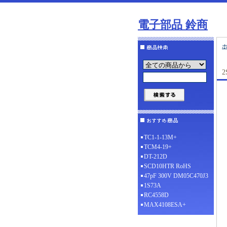
電子部品 鈴商
2
TC1-1-13M+
TCM4-19+
DT-212D
SCD10HTR RoHS
47pF 300V DM05C470J3
1S73A
RC4558D
MAX4108ESA+