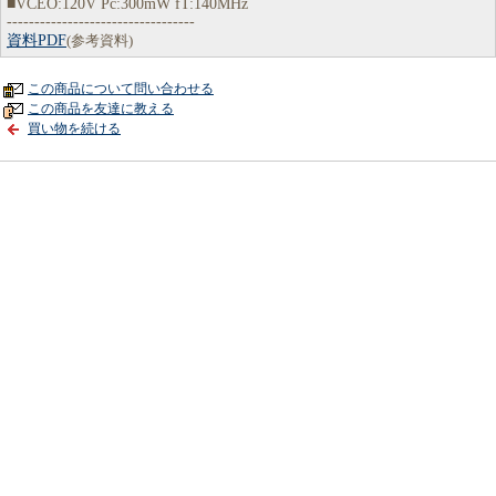
■VCEO:120V Pc:300mW fT:140MHz
----------------------------------
資料PDF
(参考資料)
この商品について問い合わせる
この商品を友達に教える
買い物を続ける