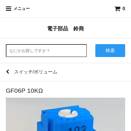
0
メニュー
電子部品 鈴商
検索
スイッチ/ボリューム
GF06P 10KΩ