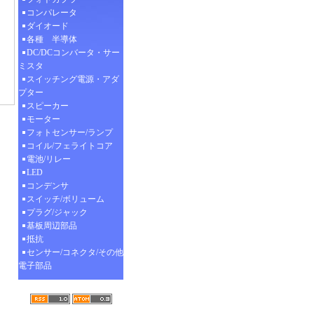
コンパレータ
ダイオード
各種 半導体
DC/DCコンバータ・サー
ミスタ
スイッチング電源・アダ
プター
スピーカー
モーター
フォトセンサー/ランプ
コイル/フェライトコア
電池/リレー
LED
コンデンサ
スイッチ/ボリューム
プラグ/ジャック
基板周辺部品
抵抗
センサー/コネクタ/その他
電子部品