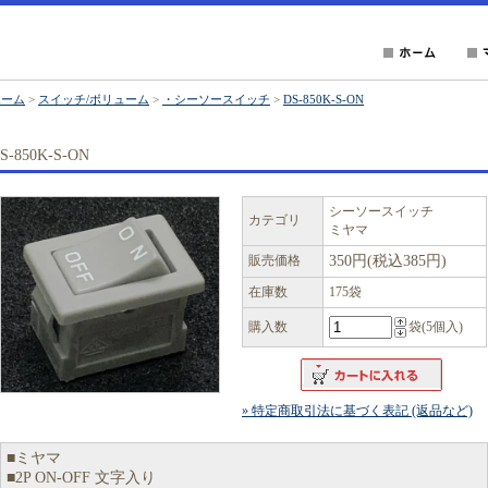
ホーム
>
スイッチ/ボリューム
>
・シーソースイッチ
>
DS-850K-S-ON
S-850K-S-ON
シーソースイッチ
カテゴリ
ミヤマ
販売価格
350円(税込385円)
在庫数
175袋
購入数
袋(5個入)
» 特定商取引法に基づく表記 (返品など)
■ミヤマ
■2P ON-OFF 文字入り