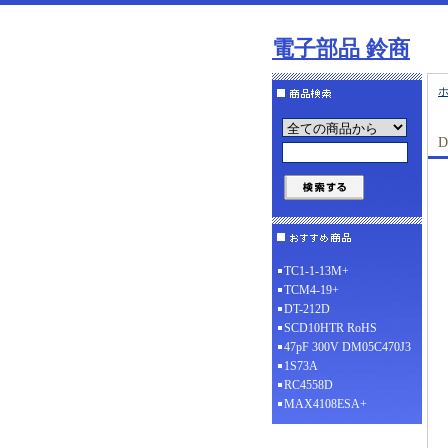
電子部品 鈴商
D
TC1-1-13M+
TCM4-19+
DT-212D
SCD10HTR RoHS
47pF 300V DM05C470J3
1S73A
RC4558D
MAX4108ESA+