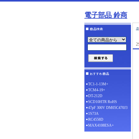
電子部品 鈴商
2
TC1-1-13M+
TCM4-19+
DT-212D
SCD10HTR RoHS
47pF 300V DM05C470J3
1S73A
RC4558D
MAX4108ESA+