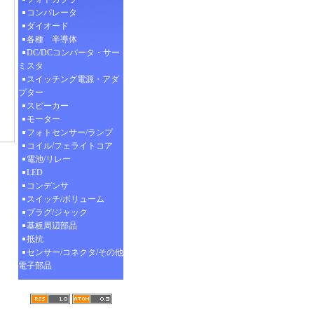
コンパレータ
ダイオード
各種 半導体
DC/DCコンバータ・サー
ミスタ
スイッチング電源・アダ
プター
スピーカー
モーター
フォトセンサー/ランプ
コイル/フェライトコア
電池/リレー
LED
コンデンサ
スイッチ/ボリューム
プラグ/ジャック
基板周辺部品
抵抗
センサー/コネクタ/その他
電子部品