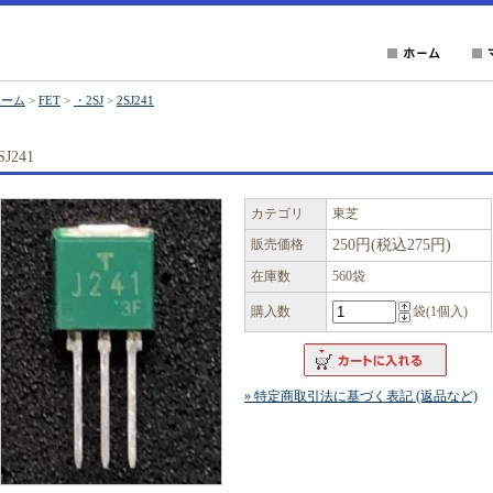
ホーム
>
FET
>
・2SJ
>
2SJ241
SJ241
カテゴリ
東芝
販売価格
250円(税込275円)
在庫数
560袋
購入数
袋(1個入)
» 特定商取引法に基づく表記 (返品など)