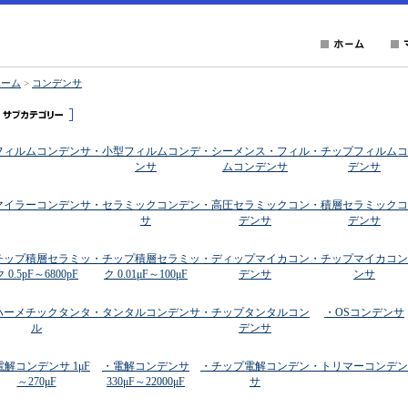
ホーム
>
コンデンサ
フィルムコンデンサ
・小型フィルムコンデ
・シーメンス・フィル
・チップフィルムコ
ンサ
ムコンデンサ
デンサ
マイラーコンデンサ
・セラミックコンデン
・高圧セラミックコン
・積層セラミックコ
サ
デンサ
デンサ
チップ積層セラミッ
・チップ積層セラミッ
・ディップマイカコン
・チップマイカコン
ク 0.5pF～6800pF
ク 0.01μF～100μF
デンサ
ンサ
ハーメチックタンタ
・タンタルコンデンサ
・チップタンタルコン
・OSコンデンサ
ル
デンサ
電解コンデンサ 1μF
・電解コンデンサ
・チップ電解コンデン
・トリマーコンデン
～270μF
330μF～22000μF
サ