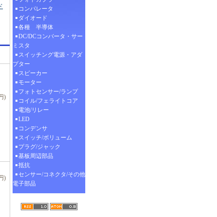
ド
コンパレータ
ダイオード
各種 半導体
DC/DCコンバータ・サー
ミスタ
スイッチング電源・アダ
プター
スピーカー
モーター
フォトセンサー/ランプ
円)
コイル/フェライトコア
電池/リレー
LED
コンデンサ
スイッチ/ボリューム
プラグ/ジャック
基板周辺部品
抵抗
センサー/コネクタ/その他
円)
電子部品