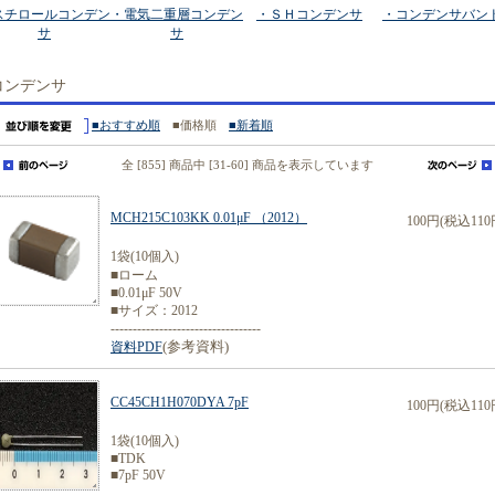
スチロールコンデン
・電気二重層コンデン
・ＳＨコンデンサ
・コンデンサバン
サ
サ
コンデンサ
■おすすめ順
■価格順
■新着順
全 [855] 商品中 [31-60] 商品を表示しています
MCH215C103KK 0.01μF （2012）
100円(税込110
1袋(10個入)
■ローム
■0.01μF 50V
■サイズ：2012
----------------------------------
(参考資料)
資料PDF
CC45CH1H070DYA 7pF
100円(税込110
1袋(10個入)
■TDK
■7pF 50V