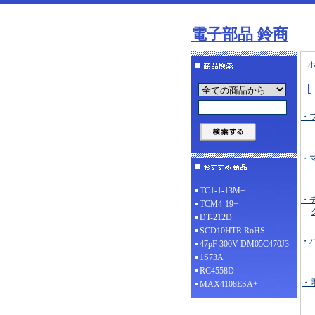
電子部品 鈴商
・
・
TC1-1-13M+
・
TCM4-19+
DT-212D
SCD10HTR RoHS
・
47pF 300V DM05C470J3
1S73A
RC4558D
・
MAX4108ESA+