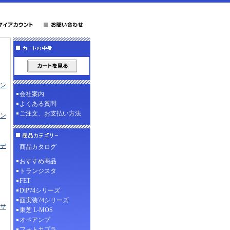
ン
会社案内
よくある質問
ご注文、お支払い方法
ン
デ
商品カタログ
おすすめ商品
トランジスタ
FET
DiP74シリーズ
面実装74シリーズ
サ
東芝 L-MOS
オペアンプ
フォトカプラ