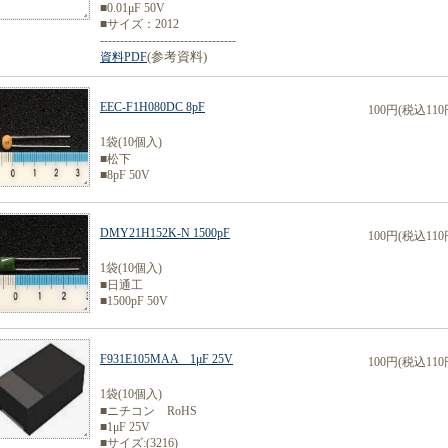
■0.01μF 50V
■サイズ：2012
----------------------------------
(参考資料)
資料PDF
EEC-F1H080DC 8pF
100円(税込110
1袋(10個入)
■松下
■8pF 50V
DMY21H152K-N 1500pF
100円(税込110
1袋(10個入)
■日通工
■1500pF 50V
F931E105MAA 1μF 25V
100円(税込110
1袋(10個入)
■ニチコン RoHS
■1μF 25V
■サイズ:(3216)